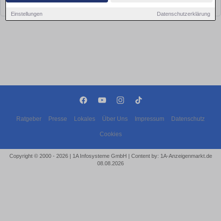
bald wieder vorbei!
Einstellungen
Datenschutzerklärung
Ratgeber
Presse
Lokales
Über Uns
Impressum
Datenschutz
Cookies
Copyright © 2000 - 2026 | 1A Infosysteme GmbH | Content by: 1A-Anzeigenmarkt.de
08.08.2026