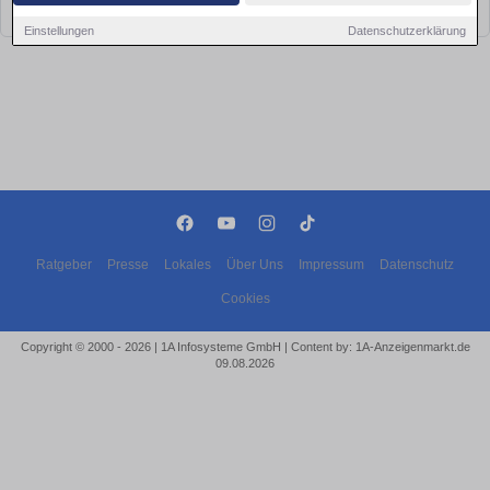
bald wieder vorbei!
Einstellungen
Datenschutzerklärung
Ratgeber
Presse
Lokales
Über Uns
Impressum
Datenschutz
Cookies
Copyright © 2000 - 2026 | 1A Infosysteme GmbH | Content by: 1A-Anzeigenmarkt.de
09.08.2026