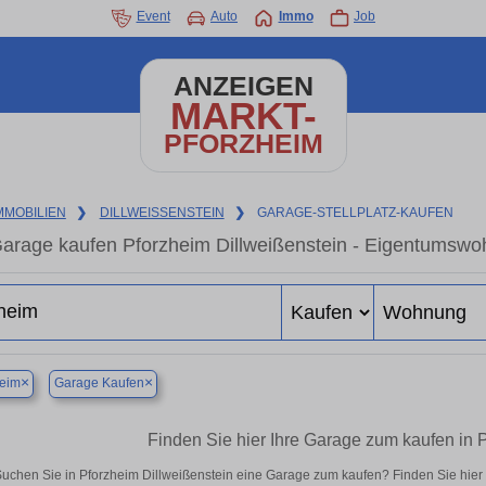
Event
Auto
Immo
Job
ANZEIGEN
MARKT-
PFORZHEIM
MMOBILIEN
❯
DILLWEISSENSTEIN
❯
GARAGE-STELLPLATZ-KAUFEN
arage kaufen Pforzheim Dillweißenstein - Eigentumswoh
×
×
heim
Garage Kaufen
Finden Sie hier Ihre Garage zum kaufen in 
uchen Sie in Pforzheim Dillweißenstein eine Garage zum kaufen? Finden Sie hie