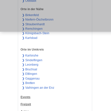
❯ Oststadt
Orte in der Nähe
❯ Birkenfeld
❯ Niefern-Öschelbronn
❯ Straubenhardt
❯ Remchingen
❯ Königsbach-Stein
❯ Karlsbad
Orte im Umkreis
❯ Karlsruhe
❯ Sindelfingen
❯ Leonberg
❯ Bruchsal
❯ Ettlingen
❯ Gaggenau
❯ Bretten
❯ Vaihingen an der Enz
Events
Freizeit