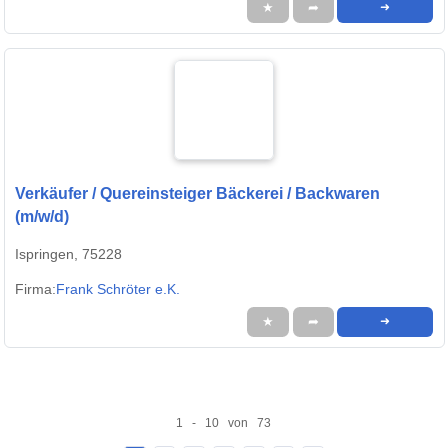
★
➦
➜
Verkäufer / Quereinsteiger Bäckerei / Backwaren
(m/w/d)
Ispringen, 75228
Firma:
Frank Schröter e.K.
★
➦
➜
1 - 10 von 73