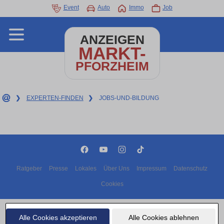
Event
Auto
Immo
Job
ANZEIGEN
MARKT-
PFORZHEIM
❯
EXPERTEN-FINDEN
❯
JOBS-UND-BILDUNG
Ratgeber
Presse
Lokales
Über Uns
Impressum
Datenschutz
Cookies
Copyright © 2000 - 2026 | 1A Infosysteme GmbH | Content by: 1A-Anzeigenmarkt.de
06.08.2026
Alle Cookies akzeptieren
Alle Cookies ablehnen