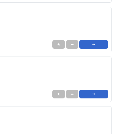
★
➦
➜
★
➦
➜