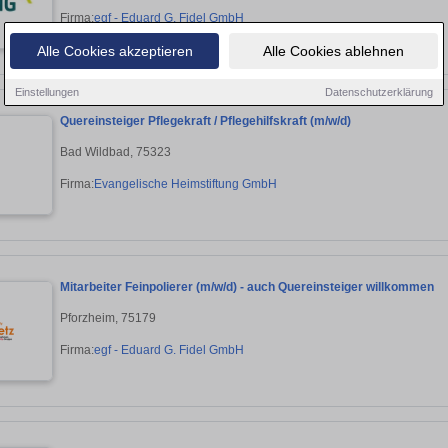
Firma:
egf - Eduard G. Fidel GmbH
Alle Cookies akzeptieren
Alle Cookies ablehnen
Einstellungen
Datenschutzerklärung
Quereinsteiger Pflegekraft / Pflegehilfskraft (m/w/d)
Bad Wildbad, 75323
Firma:
Evangelische Heimstiftung GmbH
Mitarbeiter Feinpolierer (m/w/d) - auch Quereinsteiger willkommen
Pforzheim, 75179
Firma:
egf - Eduard G. Fidel GmbH