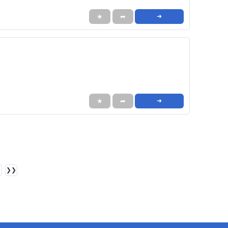
★
➦
➜
★
➦
➜
❯❯