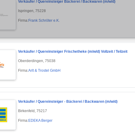
Verkäufer / Quereinsteiger Bäckerei / Backwaren (m/w/d)
Ispringen, 75228
Firma:
Frank Schröter e.K.
Verkäufer / Quereinsteiger Frischetheke (m/w/d) Vollzeit / Teilzeit
Oberderdingen, 75038
Firma:
Arlt & Trostel GmbH
Verkäufer / Quereinsteiger - Bäckerei / Backwaren (m/w/d)
Birkenfeld, 75217
Firma:
EDEKA Berger