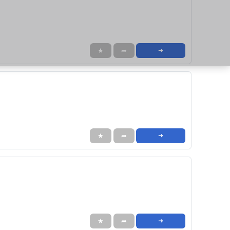
★
➦
➜
★
➦
➜
★
➦
➜