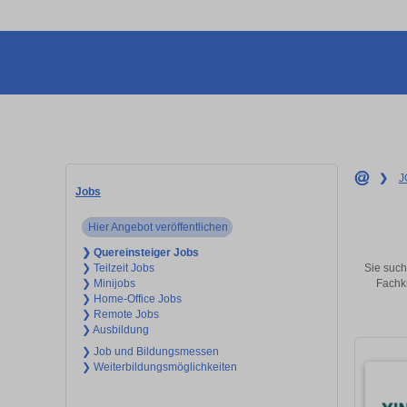
❯
J
Jobs
Hier Angebot veröffentlichen
❯ Quereinsteiger Jobs
Sie such
❯ Teilzeit Jobs
Fachkr
❯ Minijobs
❯ Home-Office Jobs
❯ Remote Jobs
❯ Ausbildung
❯ Job und Bildungsmessen
❯ Weiterbildungsmöglichkeiten