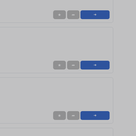
★
➦
➜
★
➦
➜
★
➦
➜