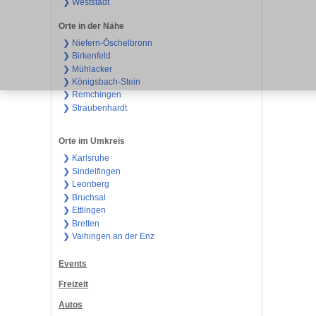
❯ Weststadt
Orte in der Nähe
❯ Niefern-Öschelbronn
❯ Birkenfeld
❯ Mühlacker
❯ Königsbach-Stein
❯ Remchingen
❯ Straubenhardt
Orte im Umkreis
❯ Karlsruhe
❯ Sindelfingen
❯ Leonberg
❯ Bruchsal
❯ Ettlingen
❯ Bretten
❯ Vaihingen an der Enz
Events
Freizeit
Autos