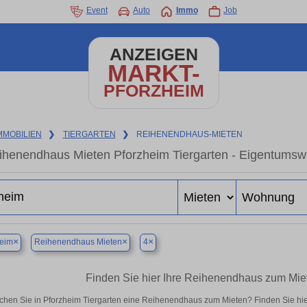
Event
Auto
Immo
Job
ANZEIGEN
MARKT-
PFORZHEIM
MMOBILIEN
❯
TIERGARTEN
❯
REIHENENDHAUS-MIETEN
ihenendhaus Mieten Pforzheim Tiergarten - Eigentumswo
×
×
×
heim
Reihenendhaus Mieten
4
Finden Sie hier Ihre Reihenendhaus zum Miet
chen Sie in Pforzheim Tiergarten eine Reihenendhaus zum Mieten? Finden Sie hi