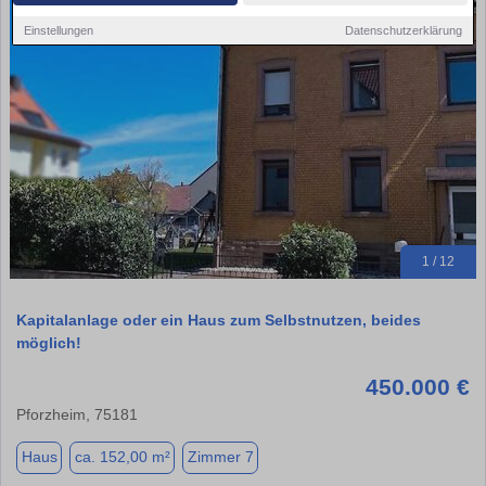
Einstellungen
Datenschutzerklärung
1 / 12
Kapitalanlage oder ein Haus zum Selbstnutzen, beides
möglich!
450.000 €
Pforzheim, 75181
Haus
ca. 152,00 m²
Zimmer 7