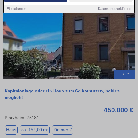
Einstellungen
Datenschutzerklärung
1 / 12
Kapitalanlage oder ein Haus zum Selbstnutzen, beides
möglich!
450.000 €
Pforzheim, 75181
Haus
ca. 152,00 m²
Zimmer 7