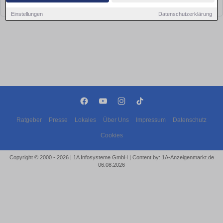
bald wieder vorbei!
Einstellungen
Datenschutzerklärung
Ratgeber
Presse
Lokales
Über Uns
Impressum
Datenschutz
Cookies
Copyright © 2000 - 2026 | 1A Infosysteme GmbH | Content by: 1A-Anzeigenmarkt.de
06.08.2026