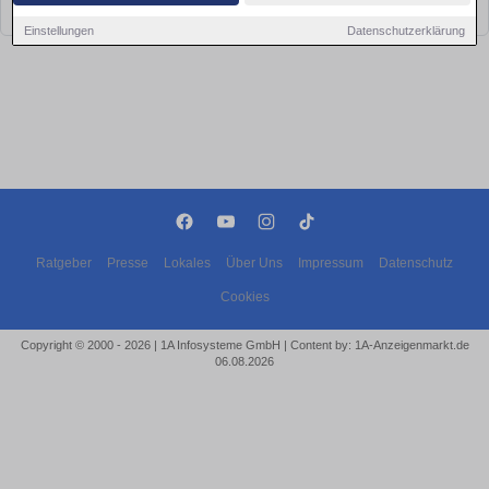
bald wieder vorbei!
Einstellungen
Datenschutzerklärung
Ratgeber
Presse
Lokales
Über Uns
Impressum
Datenschutz
Cookies
Copyright © 2000 - 2026 | 1A Infosysteme GmbH | Content by: 1A-Anzeigenmarkt.de
06.08.2026