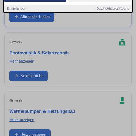
Mehr anzeigen
Einstellungen
Datenschutzerklärung
Wenn du mehrere Gewerke aus einer Hand suchst: Finde
Sanierungsbetriebe und Generalunternehmer in
Allrounder finden
Umbgebungen – ideal für Komplettsanierung, Ausbau,
energetische Modernisierung und Koordination aller
Arbeiten.
Gewerk
Photovoltaik & Solartechnik
Mehr anzeigen
PV-Anlage, Speicher, Wechselrichter und Einspeisung: Finde
Solarteure in Umbgebungen – von Beratung bis
Solarbetriebe
fachgerechter Montage.
Gewerk
Wärmepumpen & Heizungsbau
Mehr anzeigen
Heizung modernisieren, Wärmepumpe planen und
installieren: Finde Heizungsbauer in Umbgebungen – inkl.
Heizungsbauer