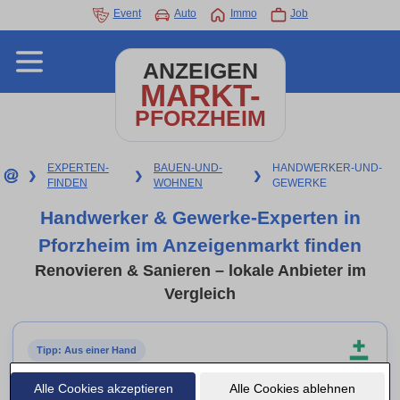
Event
Auto
Immo
Job
ANZEIGEN
MARKT-
PFORZHEIM
EXPERTEN-
BAUEN-UND-
HANDWERKER-UND-
❯
❯
❯
FINDEN
WOHNEN
GEWERKE
Handwerker & Gewerke-Experten in
Pforzheim im Anzeigenmarkt finden
Renovieren & Sanieren – lokale Anbieter im
Vergleich
Tipp: Aus einer Hand
Allrounder & Sanierungsbetriebe
Alle Cookies akzeptieren
Alle Cookies ablehnen