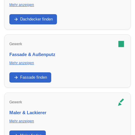
Mehr anzeigen
Dachabdichtung, Dachfenster, Reparatur und
Neueindeckung: Finde Dachdecker in Umbgebungen für
Dachdecker finden
Sanierung und Wartung.
Gewerk
Fassade & Außenputz
Mehr anzeigen
Putz, WDVS, Anstrich und Sanierung: Finde
Fassadenbetriebe in Umbgebungen für Schutz, Optik und
Fassade finden
Energieeffizienz.
Gewerk
Maler & Lackierer
Mehr anzeigen
Innenräume, Fassade, Lacke, Tapezieren: Finde