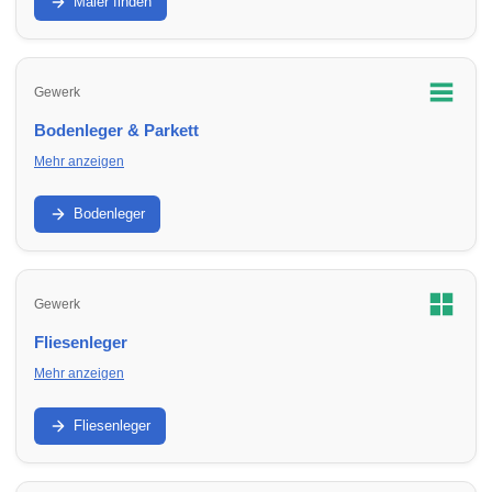
Malerbetriebe in Umbgebungen für Renovierung und
Maler finden
Sanierung.
Gewerk
Bodenleger & Parkett
Mehr anzeigen
Parkett, Vinyl, Laminat und Untergrund: Finde Bodenleger in
Umbgebungen für Neuverlegung und Sanierung.
Bodenleger
Gewerk
Fliesenleger
Mehr anzeigen
Bad, Küche, Boden und Abdichtung: Finde Fliesenleger in
Umbgebungen für Neubau, Sanierung und Reparatur.
Fliesenleger