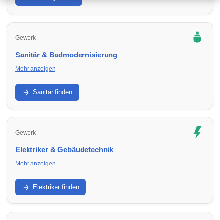
Hydraulik, Förderung und Inbetriebnahme.
Gewerk
Sanitär & Badmodernisierung
Mehr anzeigen
Badumbau, Leitungen, Armaturen, Abdichtung: Finde
Sanitärbetriebe in Umbgebungen für Neubau, Sanierung und
Sanitär finden
Reparatur.
Gewerk
Elektriker & Gebäudetechnik
Mehr anzeigen
Elektroinstallation, Sicherungskasten, E-Check, Smart Home:
Finde Elektriker in Umbgebungen für Ausbau,
Elektriker finden
Modernisierung und Sicherheit.