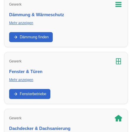
Gewerk
Dämmung & Wärmeschutz
Mehr anzeigen
Fassade, Dach, Kellerdecke: Finde Dämm- und
Sanierungsbetriebe in Umbgebungen – für bessere Effizienz
Dämmung finden
und geringere Heizkosten.
Gewerk
Fenster & Türen
Mehr anzeigen
Austausch, Einbau, Sicherheit und Dämmwerte: Finde
Fachbetriebe in Umbgebungen für Fenster, Haustüren und
Fensterbetriebe
Terrassentüren.
Gewerk
Dachdecker & Dachsanierung