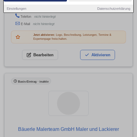
Hopfenacker 9, 76228 Karlsruhe
Einstellungen
Datenschutzerklärung
Adresse
Telefon
nicht hinterlegt
E-Mail
nicht hinterlegt
Jetzt aktivieren:
Logo, Beschreibung, Leistungen, Termine &
Expertenpage freischalten.
Bearbeiten
Aktivieren
Basis-Eintrag · inaktiv
Bäuerle Malerteam GmbH Maler und Lackierer