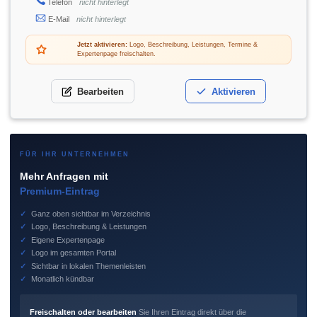
Telefon
nicht hinterlegt
E-Mail
nicht hinterlegt
Jetzt aktivieren:
Logo, Beschreibung, Leistungen, Termine &
Expertenpage freischalten.
Bearbeiten
Aktivieren
FÜR IHR UNTERNEHMEN
Mehr Anfragen mit
Premium-Eintrag
✓
Ganz oben sichtbar im Verzeichnis
✓
Logo, Beschreibung & Leistungen
✓
Eigene Expertenpage
✓
Logo im gesamten Portal
✓
Sichtbar in lokalen Themenleisten
✓
Monatlich kündbar
Freischalten oder bearbeiten
Sie Ihren Eintrag direkt über die