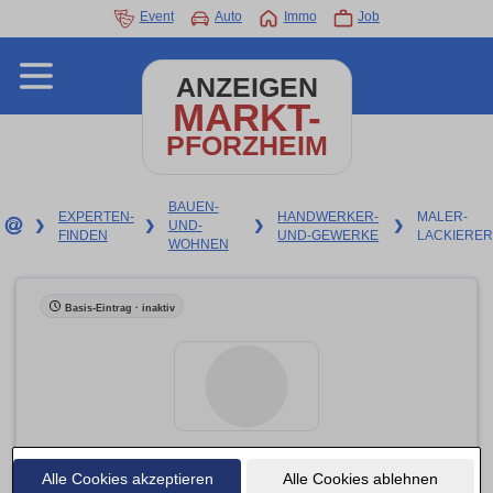
Event
Auto
Immo
Job
ANZEIGEN
MARKT-
PFORZHEIM
BAUEN-
EXPERTEN-
HANDWERKER-
MALER-
❯
❯
UND-
❯
❯
FINDEN
UND-GEWERKE
LACKIERER
WOHNEN
Basis-Eintrag · inaktiv
Alle Cookies akzeptieren
Nowak Wilhelm Maler- und Lackierermeister
Alle Cookies ablehnen