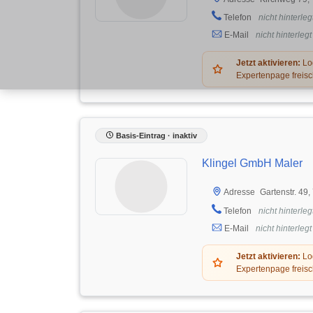
Telefon
nicht hinterleg
E-Mail
nicht hinterlegt
Jetzt aktivieren:
Log
Expertenpage freisc
Basis-Eintrag · inaktiv
Klingel GmbH Maler
Gartenstr. 49
Adresse
Telefon
nicht hinterleg
E-Mail
nicht hinterlegt
Jetzt aktivieren:
Log
Expertenpage freisc