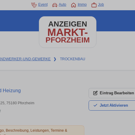
Event
Auto
Immo
Job
ANZEIGEN
MARKT-
PFORZHEIM
ANDWERKER-UND-GEWERKE
❯
TROCKENBAU
d Heizung
Eintrag
Bearbeiten
 125, 75180 Pforzheim
Jetzt
Aktivieren
t
o, Beschreibung, Leistungen, Termine &