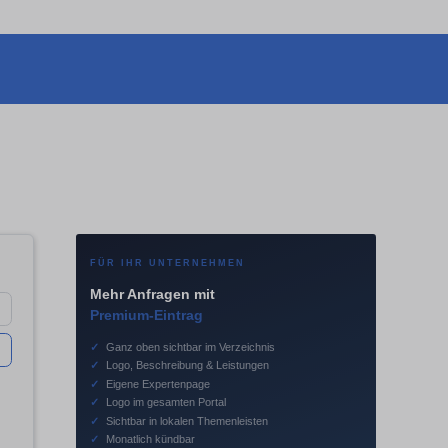
FÜR IHR UNTERNEHMEN
Mehr Anfragen mit
Premium-Eintrag
✓
Ganz oben sichtbar im Verzeichnis
✓
Logo, Beschreibung & Leistungen
✓
Eigene Expertenpage
✓
Logo im gesamten Portal
✓
Sichtbar in lokalen Themenleisten
✓
Monatlich kündbar