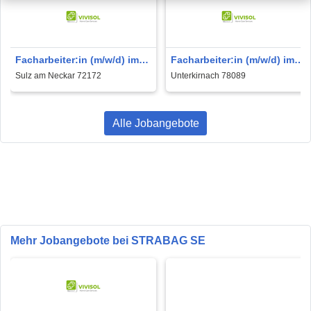
Facharbeiter:in (m/w/d) im
Facharbeiter:in (m/w/d) im
regionalen
regionalen
Sulz am Neckar 72172
Unterkirnach 78089
Verkehrswegebau
Verkehrswegebau
Alle Jobangebote
Mehr Jobangebote bei STRABAG SE