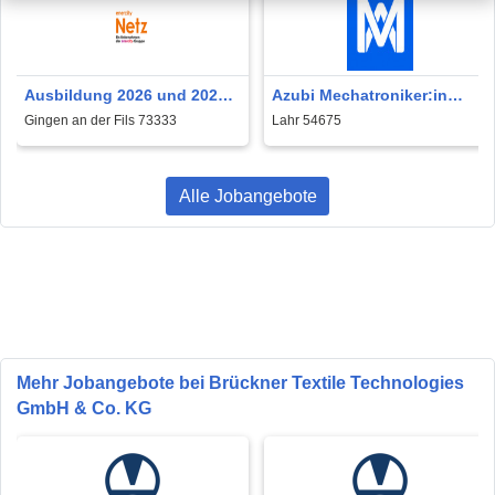
Ausbildung 2026 und 2027 -
Azubi Mechatroniker:in
Azubi
(w/m/d) – Ausbildungsstart
Gingen an der Fils 73333
Lahr 54675
Werkzeugmechaniker:in
2026
(m/w/d)
Alle Jobangebote
Mehr Jobangebote bei Brückner Textile Technologies
GmbH & Co. KG