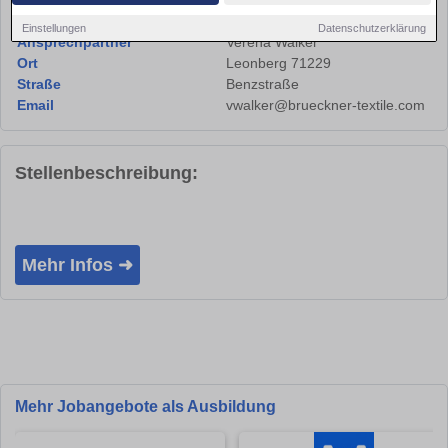
GmbH & Co. KG
Einstellungen
Datenschutzerklärung
Ansprechpartner
Verena Walker
Ort
Leonberg 71229
Straße
Benzstraße
Email
vwalker@brueckner-textile.com
Stellenbeschreibung:
Mehr Infos ➜
Mehr Jobangebote als Ausbildung