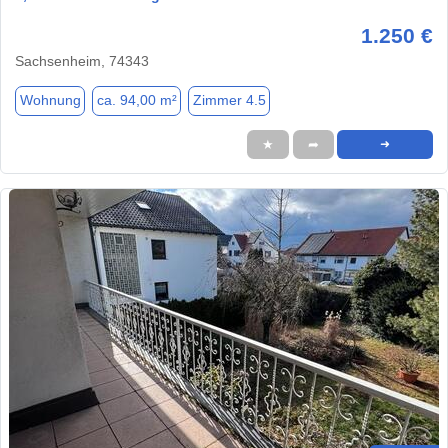
1.250 €
Sachsenheim, 74343
Wohnung
ca. 94,00 m²
Zimmer 4.5
★
➦
➜