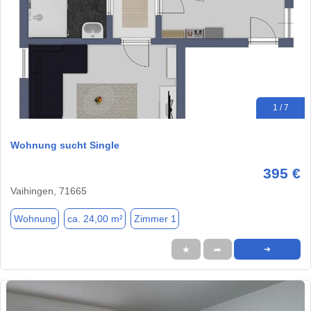
1 / 7
Wohnung sucht Single
395 €
Vaihingen, 71665
Wohnung
ca. 24,00 m²
Zimmer 1
★
➦
➜