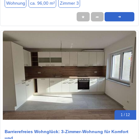
Wohnung
ca. 96,00 m²
Zimmer 3
★
➦
➜
1 / 12
Barrierefreies Wohnglück: 3-Zimmer-Wohnung für Komfort
und…