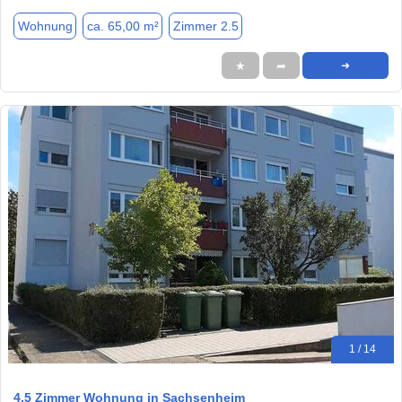
Wohnung
ca. 65,00 m²
Zimmer 2.5
★
➦
➜
1 / 14
4,5 Zimmer Wohnung in Sachsenheim