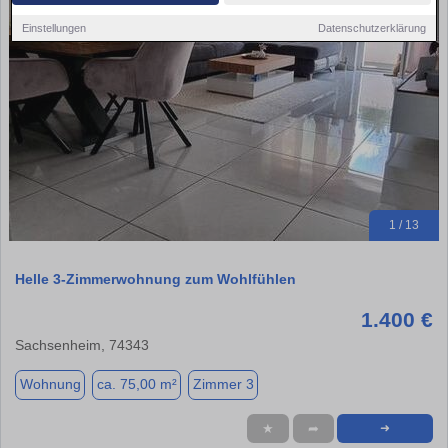
Einstellungen
Datenschutzerklärung
1 / 13
Helle 3-Zimmerwohnung zum Wohlfühlen
1.400 €
Sachsenheim, 74343
Wohnung
ca. 75,00 m²
Zimmer 3
★
➦
➜