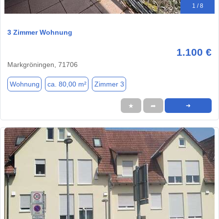
1 / 8
3 Zimmer Wohnung
1.100 €
Markgröningen, 71706
Wohnung
ca. 80,00 m²
Zimmer 3
★
➦
➜