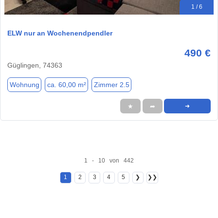
1 / 6
ELW nur an Wochenendpendler
490 €
Güglingen, 74363
Wohnung
ca. 60,00 m²
Zimmer 2.5
★
➦
➜
1 - 10 von 442
1
2
3
4
5
❯
❯❯