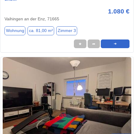
1.080 €
Vaihingen an der Enz, 71665
Wohnung
ca. 81,00 m²
Zimmer 3
★
➦
➜