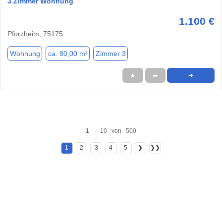
3 Zimmer Wohnung
1.100 €
Pforzheim, 75175
Wohnung
ca. 80,00 m²
Zimmer 3
★
➦
➜
1 - 10 von 500
1
2
3
4
5
❯
❯❯