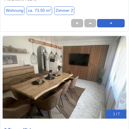
Wohnung
ca. 73,50 m²
Zimmer 2
★
➦
➜
1 / 7