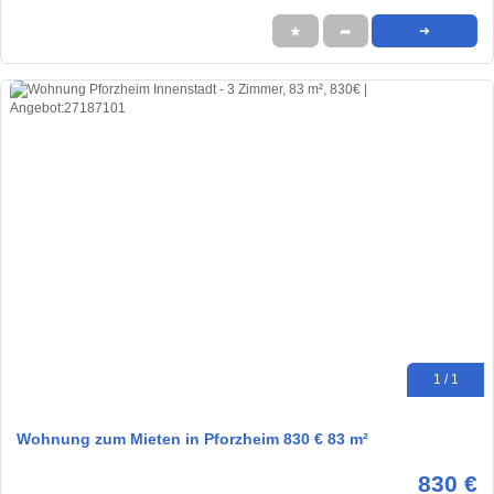
★
➦
➜
1 / 1
Wohnung zum Mieten in Pforzheim 830 € 83 m²
830 €