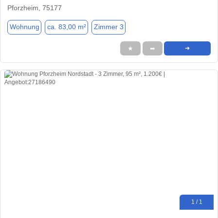
Pforzheim, 75177
Wohnung
ca. 83,00 m²
Zimmer 3
★
➦
➜
1 / 1