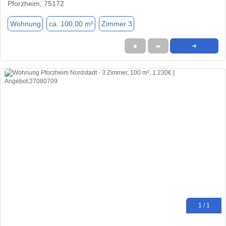
Pforzheim, 75172
Wohnung
ca. 100,00 m²
Zimmer 3
★
➦
➜
1 / 1