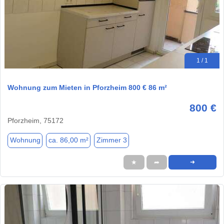
1 / 1
Wohnung zum Mieten in Pforzheim 800 € 86 m²
800 €
Pforzheim, 75172
Wohnung
ca. 86,00 m²
Zimmer 3
★
➦
➜