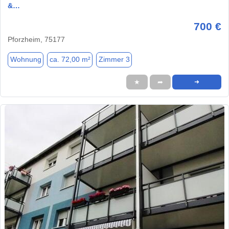
&…
700 €
Pforzheim, 75177
Wohnung
ca. 72,00 m²
Zimmer 3
★
➦
➜