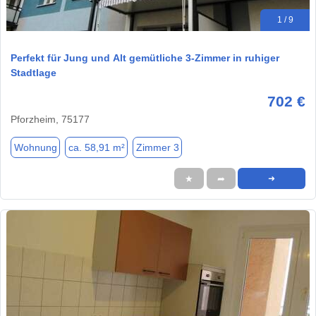
1 / 9
Perfekt für Jung und Alt gemütliche 3-Zimmer in ruhiger
Stadtlage
702 €
Pforzheim, 75177
Wohnung
ca. 58,91 m²
Zimmer 3
★
➦
➜