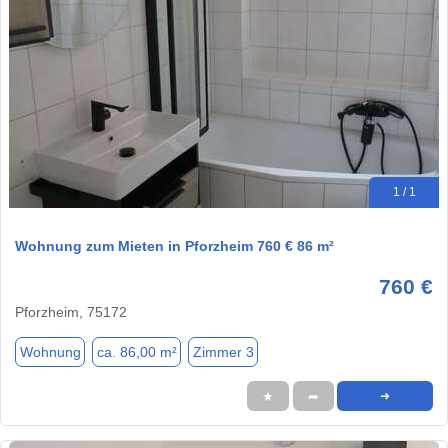
1 / 1
Wohnung zum Mieten in Pforzheim 760 € 86 m²
760 €
Pforzheim, 75172
Wohnung
ca. 86,00 m²
Zimmer 3
★
➦
➜