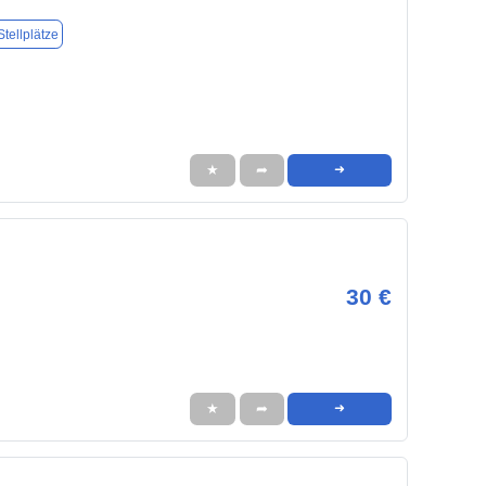
tellplätze
★
➦
➜
30 €
★
➦
➜