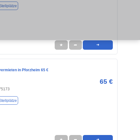
tellplätze
★
➦
➜
vermieten in Pforzheim 65 €
65 €
 75173
tellplätze
★
➦
➜