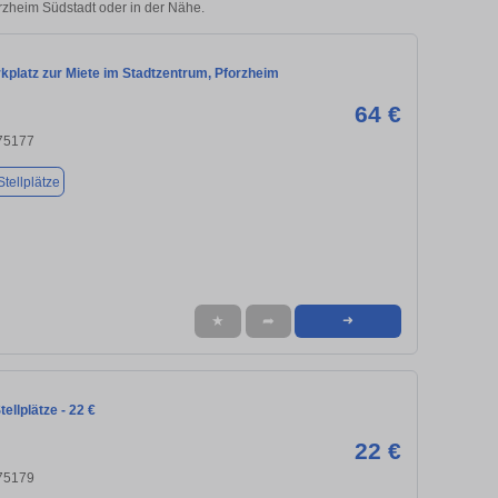
orzheim Südstadt oder in der Nähe.
kplatz zur Miete im Stadtzentrum, Pforzheim
64 €
 75177
tellplätze
★
➦
➜
ellplätze - 22 €
22 €
 75179