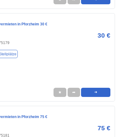
vermieten in Pforzheim 30 €
30 €
 75179
tellplätze
★
➦
➜
vermieten in Pforzheim 75 €
75 €
 75181