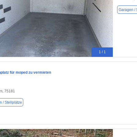
Garagen / S
1 / 1
platz für moped zu vermieten
im, 75181
 / Stellplätze