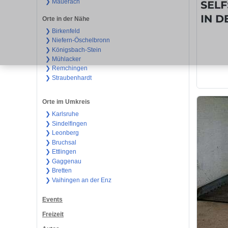
❯ Mäuerach
Orte in der Nähe
❯ Birkenfeld
❯ Niefern-Öschelbronn
❯ Königsbach-Stein
❯ Mühlacker
❯ Remchingen
❯ Straubenhardt
Orte im Umkreis
❯ Karlsruhe
❯ Sindelfingen
❯ Leonberg
❯ Bruchsal
❯ Ettlingen
❯ Gaggenau
❯ Bretten
❯ Vaihingen an der Enz
Events
Freizeit