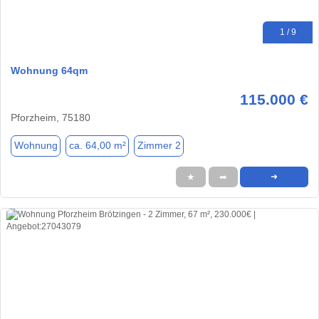
1 / 9
Wohnung 64qm
115.000 €
Pforzheim, 75180
Wohnung
ca. 64,00 m²
Zimmer 2
★
➦
➜