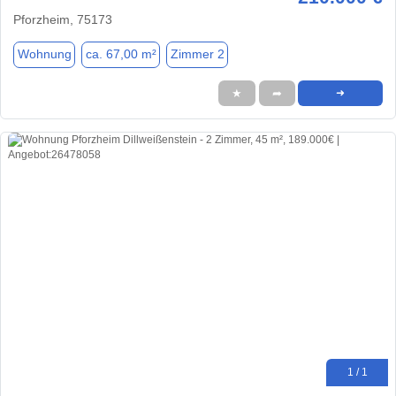
Pforzheim, 75173
Wohnung
ca. 67,00 m²
Zimmer 2
★
➦
➜
1 / 1