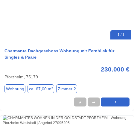
1 / 1
Charmante Dachgeschoss Wohnung mit Fernblick für
Singles & Paare
230.000 €
Pforzheim, 75179
Wohnung
ca. 67,00 m²
Zimmer 2
★
➦
➜