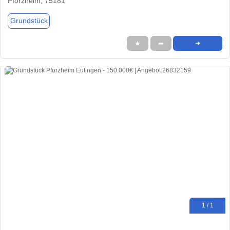
Pforzheim, 75181
Grundstück
★
➦
➜
1 / 1