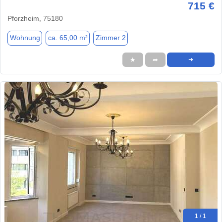
715 €
Pforzheim, 75180
Wohnung
ca. 65,00 m²
Zimmer 2
★
➦
➜
1 / 1