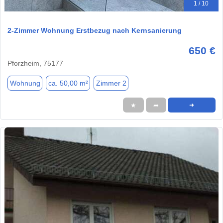
1 / 10
2-Zimmer Wohnung Erstbezug nach Kernsanierung
650 €
Pforzheim, 75177
Wohnung
ca. 50,00 m²
Zimmer 2
★
➦
➜