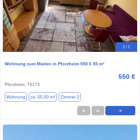
1 / 1
Wohnung zum Mieten in Pforzheim 550 € 55 m²
550 €
Pforzheim, 75173
Wohnung
ca. 55,00 m²
Zimmer 2
★
➦
➜