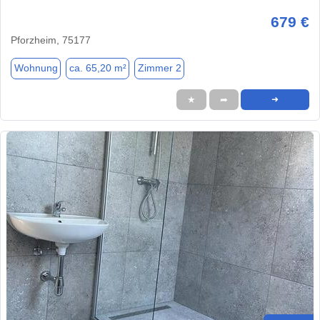
679 €
Pforzheim, 75177
Wohnung
ca. 65,20 m²
Zimmer 2
★
➦
➜