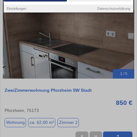
Einstellungen
Datenschutzerklärung
1 / 5
ZweiZimmerwohnung Pforzheim SW Stadt
850 €
Pforzheim, 75173
Wohnung
ca. 62,00 m²
Zimmer 2
★
➦
➜