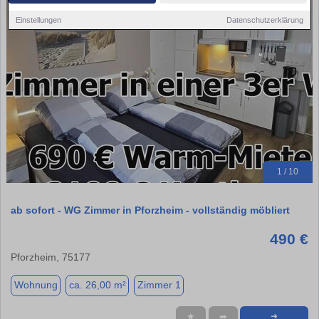
Einstellungen
Datenschutzerklärung
1 / 10
ab sofort - WG Zimmer in Pforzheim - vollständig möbliert
490 €
Pforzheim, 75177
Wohnung
ca. 26,00 m²
Zimmer 1
★
➦
➜