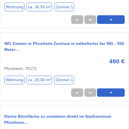
Wohnung
ca. 36,93 m²
Zimmer 1
★
➦
➜
WG Zimmer in Pforzheim Zentrum in möbelierter 3er WG - 550
Meter…
490 €
Pforzheim, 75172
Wohnung
ca. 20,00 m²
Zimmer 1
★
➦
➜
Kleine Bürofläche zu vermieten direkt im Stadtzentrum
Pforzheim…