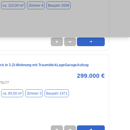
ca. 110,00 m²
Zimmer 4
Baujahr 2006
★
➦
➜
ück in 3-Zi-Wohnung mit TraumblickLageGarageAufzug
299.000 €
 75177
ca. 85,00 m²
Zimmer 3
Baujahr 1971
★
➦
➜