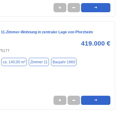
★
➦
➜
 11-Zimmer-Wohnung in zentraler Lage von Pforzheim
419.000 €
 75177
ca. 140,00 m²
Zimmer 11
Baujahr 1960
★
➦
➜