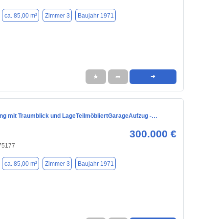
ca. 85,00 m²
Zimmer 3
Baujahr 1971
★
➦
➜
ng mit Traumblick und LageTeilmöbliertGarageAufzug -…
300.000 €
 75177
ca. 85,00 m²
Zimmer 3
Baujahr 1971