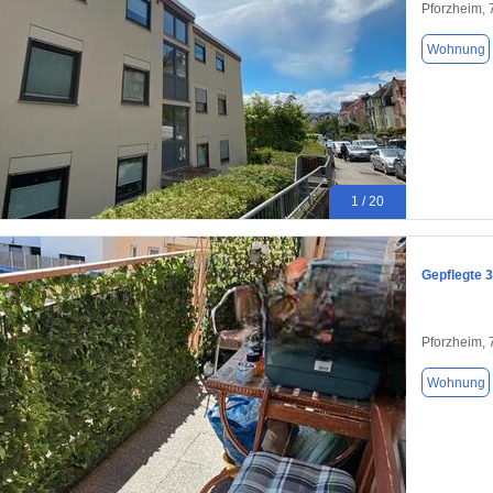
Pforzheim,
Wohnung
1 / 20
Gepflegte 
Pforzheim,
Wohnung