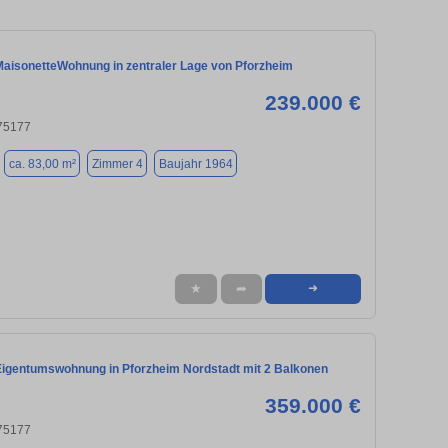
aisonetteWohnung in zentraler Lage von Pforzheim
239.000 €
 75177
ca. 83,00 m²
Zimmer 4
Baujahr 1964
★
➦
➜
igentumswohnung in Pforzheim Nordstadt mit 2 Balkonen
359.000 €
 75177