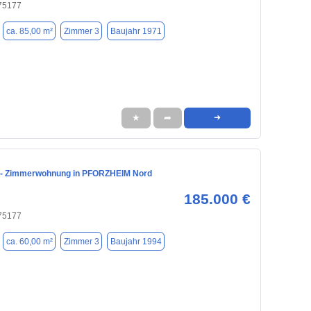
 75177
ca. 85,00 m²
Zimmer 3
Baujahr 1971
★
➦
➜
3- Zimmerwohnung in PFORZHEIM Nord
185.000 €
 75177
ca. 60,00 m²
Zimmer 3
Baujahr 1994