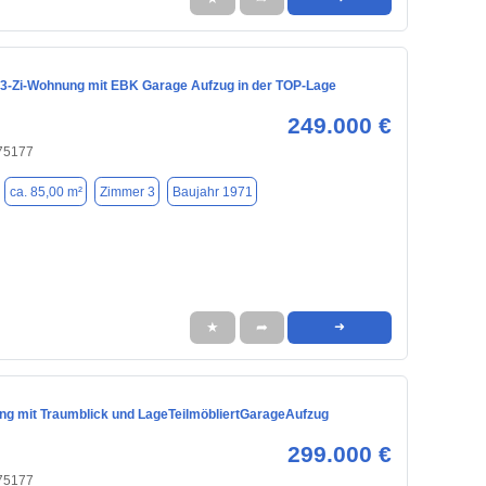
 3-Zi-Wohnung mit EBK Garage Aufzug in der TOP-Lage
249.000 €
 75177
ca. 85,00 m²
Zimmer 3
Baujahr 1971
★
➦
➜
ng mit Traumblick und LageTeilmöbliertGarageAufzug
299.000 €
 75177