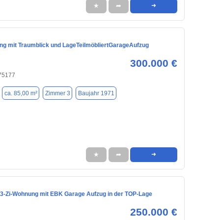
★
➦
➜
ng mit Traumblick und LageTeilmöbliertGarageAufzug
300.000 €
 75177
ca. 85,00 m²
Zimmer 3
Baujahr 1971
★
➦
➜
 3-Zi-Wohnung mit EBK Garage Aufzug in der TOP-Lage
250.000 €