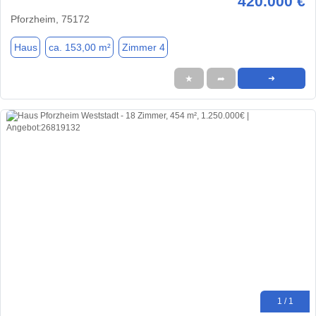
420.000 €
Pforzheim, 75172
Haus
ca. 153,00 m²
Zimmer 4
★
➦
➜
1 / 1