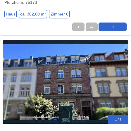
Pforzheim, 75173
Haus
ca. 302,00 m²
Zimmer 6
★
➦
➜
1 / 1