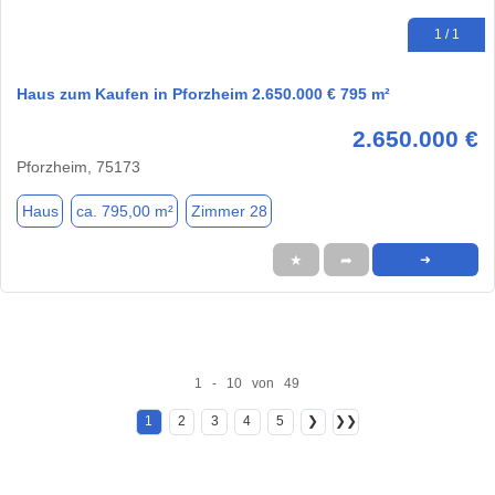
1 / 1
Haus zum Kaufen in Pforzheim 2.650.000 € 795 m²
2.650.000 €
Pforzheim, 75173
Haus
ca. 795,00 m²
Zimmer 28
★
➦
➜
1 - 10 von 49
1
2
3
4
5
❯
❯❯