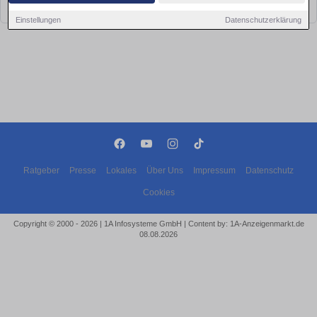
bald wieder vorbei!
Einstellungen
Datenschutzerklärung
Ratgeber
Presse
Lokales
Über Uns
Impressum
Datenschutz
Cookies
Copyright © 2000 - 2026 | 1A Infosysteme GmbH | Content by: 1A-Anzeigenmarkt.de
08.08.2026