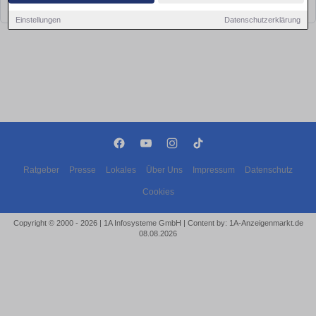
bald wieder vorbei!
Einstellungen
Datenschutzerklärung
Ratgeber
Presse
Lokales
Über Uns
Impressum
Datenschutz
Cookies
Copyright © 2000 - 2026 | 1A Infosysteme GmbH | Content by: 1A-Anzeigenmarkt.de
08.08.2026