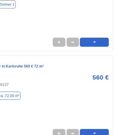
Zimmer 1
★
➦
➜
in Karlsruhe 560 € 72 m²
560 €
76137
ca. 72,00 m²
★
➦
➜