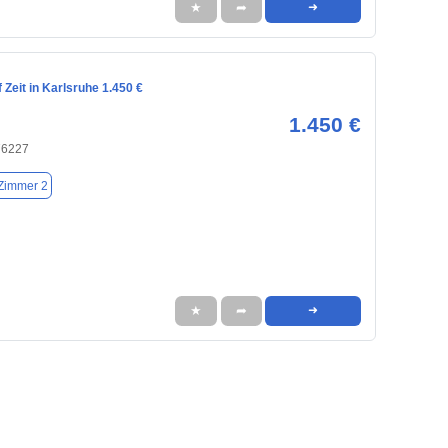
★
➦
➜
Zeit in Karlsruhe 1.450 €
1.450 €
76227
Zimmer 2
★
➦
➜