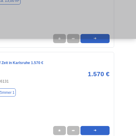
ca. 13,00 m²
★
➦
➜
Zeit in Karlsruhe 1.570 €
1.570 €
76131
Zimmer 1
★
➦
➜