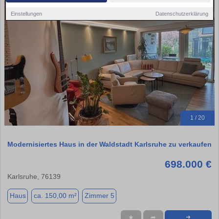
Einstellungen
Datenschutzerklärung
1 / 20
Modernisiertes Haus in der Waldstadt Karlsruhe zu verkaufen
698.000 €
Karlsruhe, 76139
Haus
ca. 150,00 m²
Zimmer 5
★
➦
➜