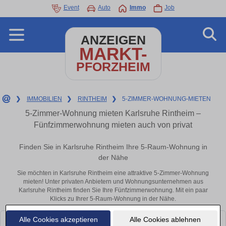
Event
Auto
Immo
Job
ANZEIGEN
MARKT-
PFORZHEIM
❯
IMMOBILIEN
❯
RINTHEIM
❯
5-ZIMMER-WOHNUNG-MIETEN
5-Zimmer-Wohnung mieten Karlsruhe Rintheim –
Fünfzimmerwohnung mieten auch von privat
Finden Sie in Karlsruhe Rintheim Ihre 5-Raum-Wohnung in
der Nähe
Sie möchten in Karlsruhe Rintheim eine attraktive 5-Zimmer-Wohnung
mieten! Unter privaten Anbietern und Wohnungsunternehmen aus
Karlsruhe Rintheim finden Sie Ihre Fünfzimmerwohnung. Mit ein paar
Klicks zu Ihrer 5-Raum-Wohnung in der Nähe.
Alle Cookies akzeptieren
Alle Cookies ablehnen
Leider konnten wir derzeit keine passenden Objekte finden. Schauen Sie