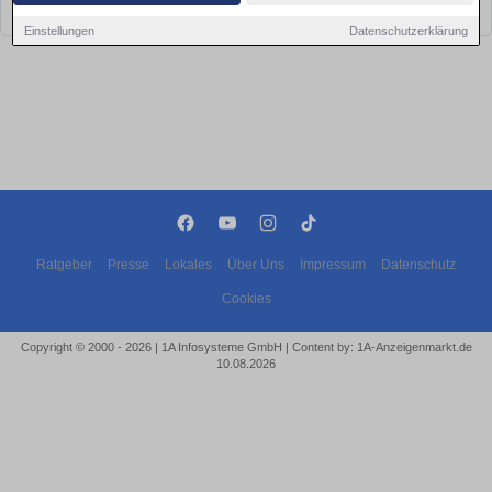
bald wieder vorbei!
Einstellungen
Datenschutzerklärung
Ratgeber
Presse
Lokales
Über Uns
Impressum
Datenschutz
Cookies
Copyright © 2000 - 2026 | 1A Infosysteme GmbH | Content by: 1A-Anzeigenmarkt.de
10.08.2026