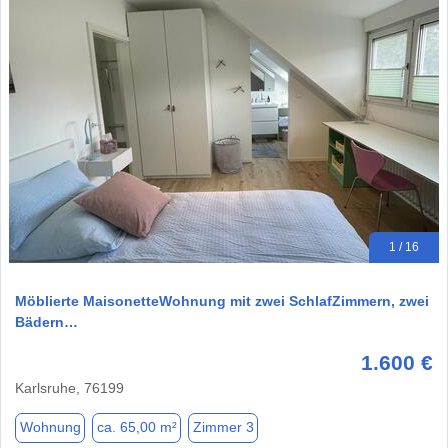
1 / 16
Möblierte MaisonetteWohnung mit zwei SchlafZimmern, zwei
Bädern…
1.600 €
Karlsruhe, 76199
Wohnung
ca. 65,00 m²
Zimmer 3