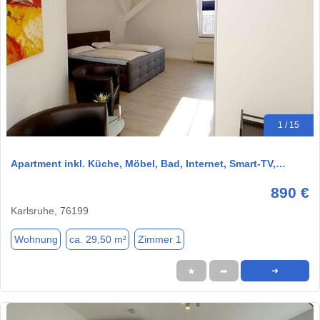
1 / 15
Apartment inkl. Küche, Möbel, Bad, Internet, Smart-TV,…
890 €
Karlsruhe, 76199
Wohnung
ca. 29,50 m²
Zimmer 1
★
➦
➜