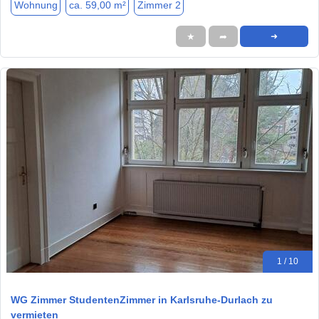
Wohnung
ca. 59,00 m²
Zimmer 2
★
➦
➜
1 / 10
WG Zimmer StudentenZimmer in Karlsruhe-Durlach zu
vermieten