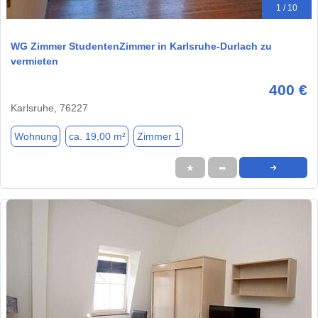
1 / 10
WG Zimmer StudentenZimmer in Karlsruhe-Durlach zu
vermieten
400 €
Karlsruhe, 76227
Wohnung
ca. 19,00 m²
Zimmer 1
★
➦
➜