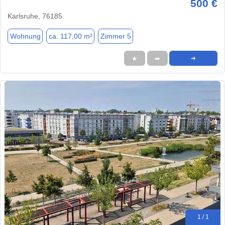
500 €
Karlsruhe, 76185
Wohnung
ca. 117,00 m²
Zimmer 5
★
➦
➜
1 / 1