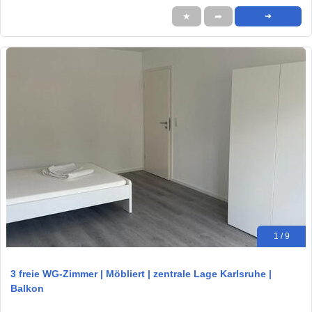
★
➦
➜
1 / 9
3 freie WG-Zimmer | Möbliert | zentrale Lage Karlsruhe |
Balkon