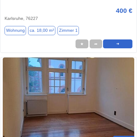
400 €
Karlsruhe, 76227
Wohnung
ca. 18,00 m²
Zimmer 1
★
➦
➜