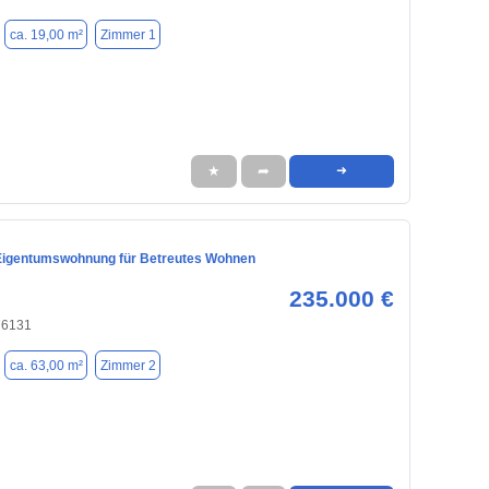
ca. 19,00 m²
Zimmer 1
★
➦
➜
igentumswohnung für Betreutes Wohnen
235.000 €
76131
ca. 63,00 m²
Zimmer 2