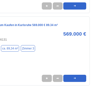
★
➦
➜
m Kaufen in Karlsruhe 569.000 € 89.34 m²
569.000 €
76131
ca. 89,34 m²
Zimmer 3
★
➦
➜