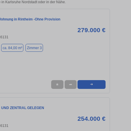
e in Karlsruhe Nordstadt oder in der Nähe.
ohnung in Rintheim -Ohne Provision
279.000 €
76131
ca. 84,00 m²
Zimmer 3
★
➦
➜
 UND ZENTRAL GELEGEN
254.000 €
76131