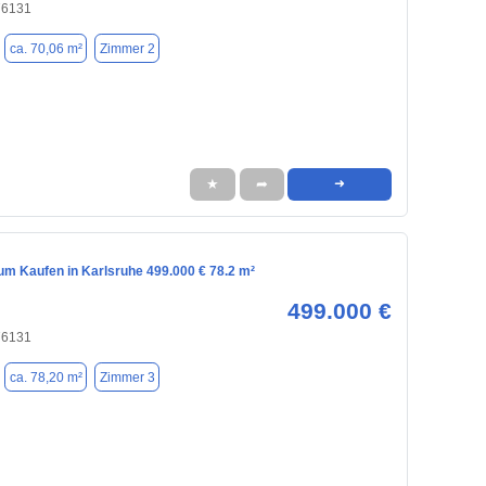
76131
ca. 70,06 m²
Zimmer 2
★
➦
➜
m Kaufen in Karlsruhe 499.000 € 78.2 m²
499.000 €
76131
ca. 78,20 m²
Zimmer 3