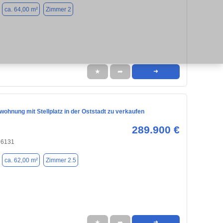
ca. 64,00 m²
Zimmer 2
★
➦
➜
ohnung mit Stellplatz in der Oststadt zu verkaufen
289.900 €
76131
ca. 62,00 m²
Zimmer 2.5
★
➦
➜