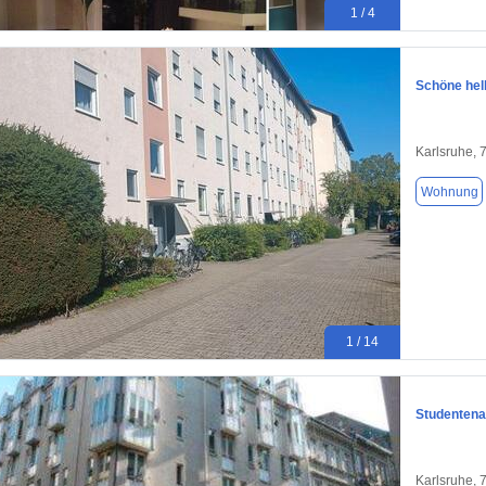
1 / 4
Schöne hel
Karlsruhe, 
Wohnung
1 / 14
Studentena
Karlsruhe, 