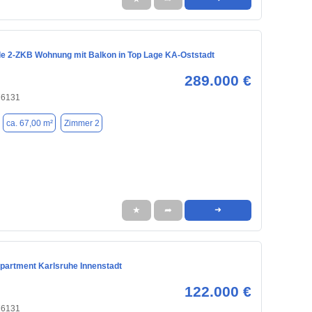
le 2-ZKB Wohnung mit Balkon in Top Lage KA-Oststadt
289.000 €
76131
ca. 67,00 m²
Zimmer 2
★
➦
➜
partment Karlsruhe Innenstadt
122.000 €
76131