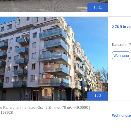
1 / 11
2 ZKB in ze
Karlsruhe, 
Wohnung
1 / 3
Wohnung zu