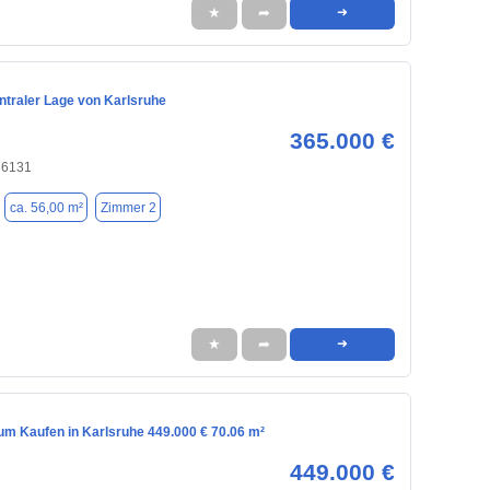
★
➦
➜
ntraler Lage von Karlsruhe
365.000 €
76131
ca. 56,00 m²
Zimmer 2
★
➦
➜
m Kaufen in Karlsruhe 449.000 € 70.06 m²
449.000 €