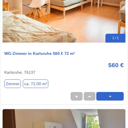
1 / 1
WG-Zimmer in Karlsruhe 560 € 72 m²
560 €
Karlsruhe, 76137
Zimmer
ca. 72,00 m²
★
➦
➜