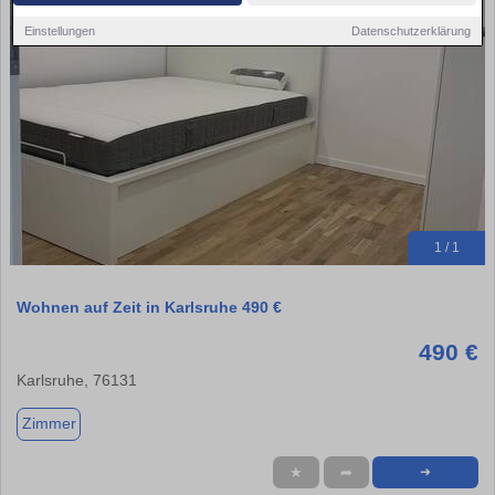
Einstellungen
Datenschutzerklärung
1 / 1
Wohnen auf Zeit in Karlsruhe 490 €
490 €
Karlsruhe, 76131
Zimmer
★
➦
➜