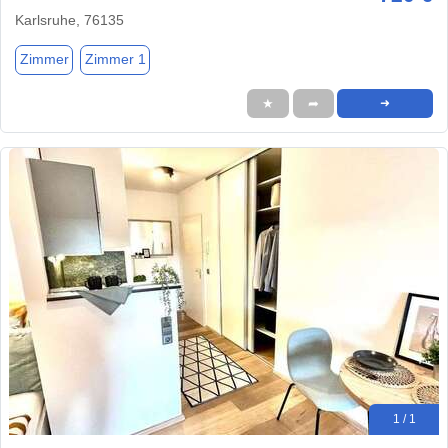
Karlsruhe, 76135
Zimmer
Zimmer 1
★
➦
➜
1 / 1