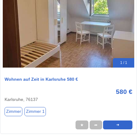
1 / 1
Wohnen auf Zeit in Karlsruhe 580 €
580 €
Karlsruhe, 76137
Zimmer
Zimmer 1
★
➦
➜