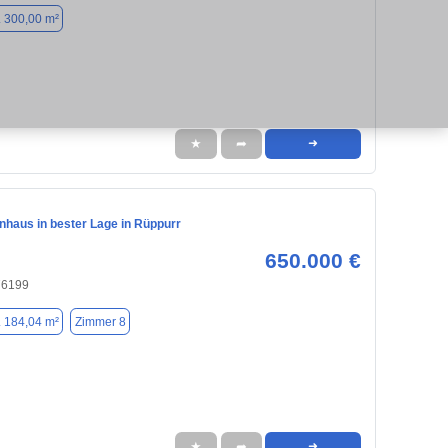
. 300,00 m²
★
➦
➜
nhaus in bester Lage in Rüppurr
650.000 €
76199
. 184,04 m²
Zimmer 8
★
➦
➜