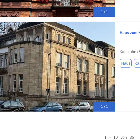
1 / 1
Haus zum K
Karlsruhe /
Haus
ca
1 / 1
1 - 10 von 35