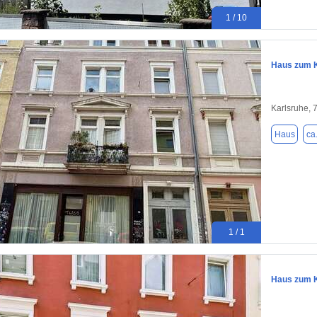
1 / 10
Haus zum K
Karlsruhe, 
Haus
ca
1 / 1
Haus zum K