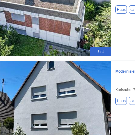
Haus
ca
1 / 1
Modernisie
Karlsruhe, 
Haus
ca