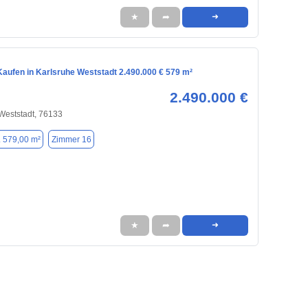
★
➦
➜
aufen in Karlsruhe Weststadt 2.490.000 € 579 m²
2.490.000 €
 Weststadt, 76133
. 579,00 m²
Zimmer 16
★
➦
➜