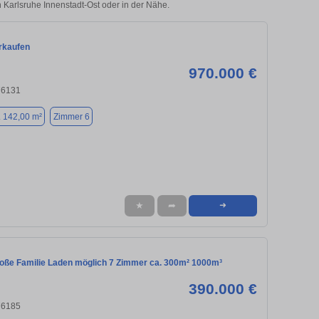
n Karlsruhe Innenstadt-Ost oder in der Nähe.
rkaufen
970.000 €
76131
. 142,00 m²
Zimmer 6
★
➦
➜
roße Familie Laden möglich 7 Zimmer ca. 300m² 1000m³
390.000 €
76185