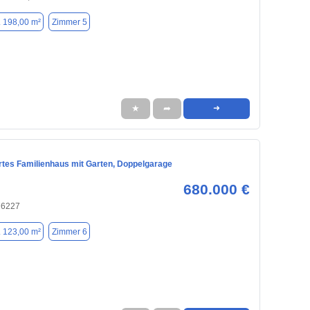
. 198,00 m²
Zimmer 5
★
➦
➜
rtes Familienhaus mit Garten, Doppelgarage
680.000 €
76227
. 123,00 m²
Zimmer 6