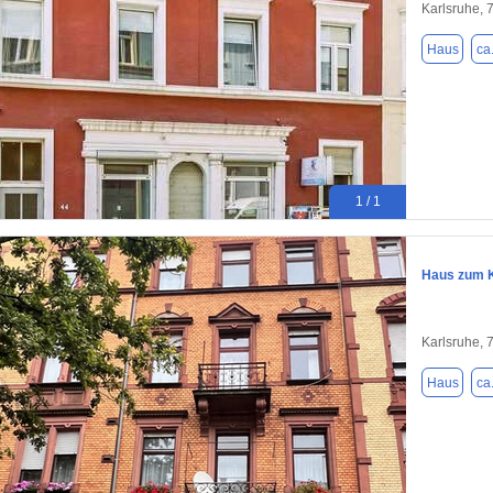
Karlsruhe, 
Haus
ca
1 / 1
Haus zum K
Karlsruhe, 
Haus
ca