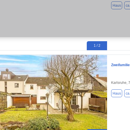
Haus
ca
1 / 2
Zweifamilie
Karlsruhe, 
Haus
ca