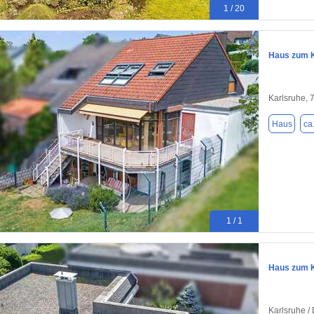
1 / 20
Haus zum K
Karlsruhe, 
Haus
ca
1 / 1
Haus zum K
Karlsruhe /