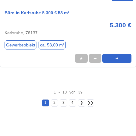
Büro in Karlsruhe 5.300 € 53 m²
5.300 €
Karlsruhe, 76137
Gewerbeobjekt
ca. 53,00 m²
★
➦
➜
1 - 10 von 39
1
2
3
4
❯
❯❯