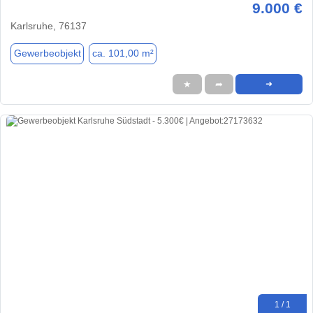
9.000 €
Karlsruhe, 76137
Gewerbeobjekt
ca. 101,00 m²
★
➦
➜
1 / 1