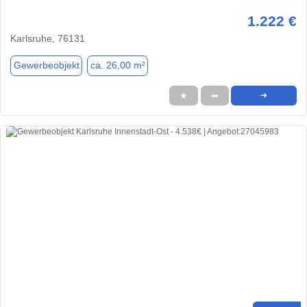
1.222 €
Karlsruhe, 76131
Gewerbeobjekt
ca. 26,00 m²
★
➦
➜