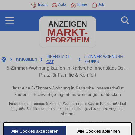
Event
Auto
Immo
Job
ANZEIGEN
MARKT-
PFORZHEIM
INNENSTADT-
5-ZIMMER-WOHNUNG-
❯
IMMOBILIEN
❯
❯
OST
KAUFEN
5-Zimmer-Wohnung kaufen in Karlsruhe Innenstadt-Ost –
Platz für Familie & Komfort
Jetzt eine 5-Zimmer-Wohnung in Karlsruhe Innenstadt-Ost
kaufen – Hochwertige Eigentumswohnungen entdecken
Finde eine geräumige 5-Zimmer-Wohnung zum Kauf in Karlsruhe! Ideal
für große Familien oder als Luxusimmobilie – jetzt exklusive Angebote
sichern.
Alle Cookies akzeptieren
Alle Cookies ablehnen