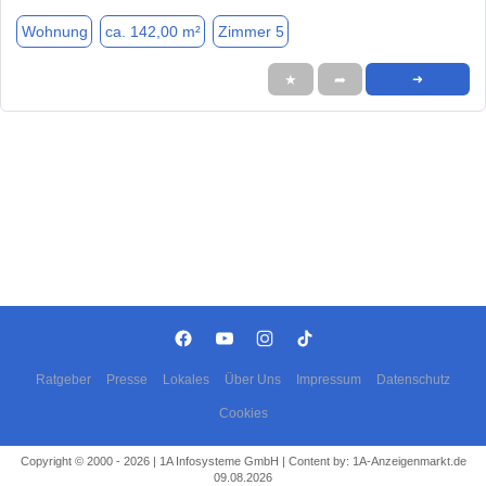
Wohnung
ca. 142,00 m²
Zimmer 5
★
➦
➜
Ratgeber
Presse
Lokales
Über Uns
Impressum
Datenschutz
Cookies
Copyright © 2000 - 2026 | 1A Infosysteme GmbH | Content by: 1A-Anzeigenmarkt.de
09.08.2026