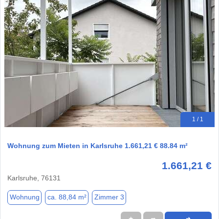
1 / 1
Wohnung zum Mieten in Karlsruhe 1.661,21 € 88.84 m²
1.661,21 €
Karlsruhe, 76131
Wohnung
ca. 88,84 m²
Zimmer 3
★
➦
➜