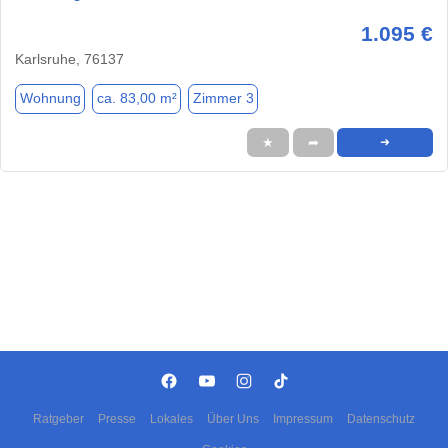
1.095 €
Karlsruhe, 76137
Wohnung
ca. 83,00 m²
Zimmer 3
★
➦
➜
Ratgeber
Presse
Lokales
Über Uns
Impressum
Datenschutz