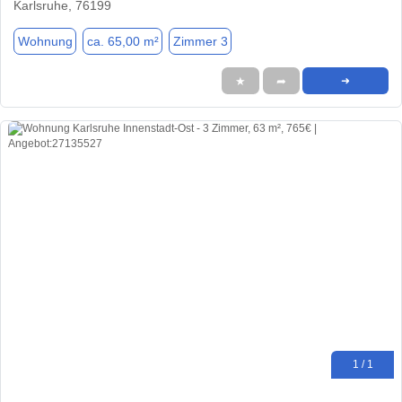
Karlsruhe, 76199
Wohnung
ca. 65,00 m²
Zimmer 3
★
➦
➜
1 / 1