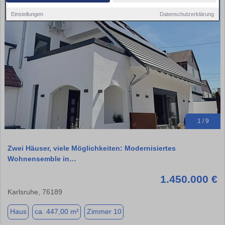
Einstellungen
Datenschutzerklärung
1 / 9
Zwei Häuser, viele Möglichkeiten: Modernisiertes
Wohnensemble in…
1.450.000 €
Karlsruhe, 76189
Haus
ca. 447,00 m²
Zimmer 10