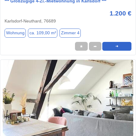
*** Großzügige 4-Zi.-Mietwohnung in Karlsdorf ***
1.200 €
Karlsdorf-Neuthard, 76689
Wohnung
ca. 109,00 m²
Zimmer 4
★
➦
➜