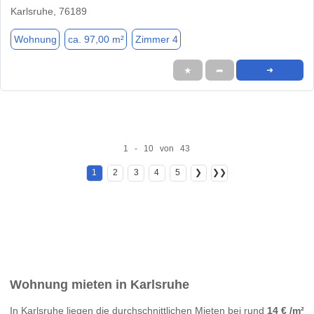
Karlsruhe, 76189
Wohnung
ca. 97,00 m²
Zimmer 4
★
➦
➜
1 - 10 von 43
1
2
3
4
5
❯
❯❯
Wohnung mieten in Karlsruhe
In Karlsruhe liegen die durchschnittlichen Mieten bei rund
14 € /m²