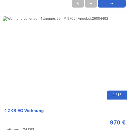
★
➦
➜
1 / 16
4 ZKB EG Wohnung
970 €
Loffenau, 76597