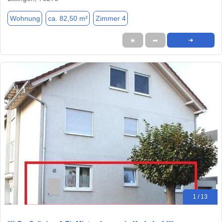
Wohnung
ca. 82,50 m²
Zimmer 4
★
➦
➜
1 / 13