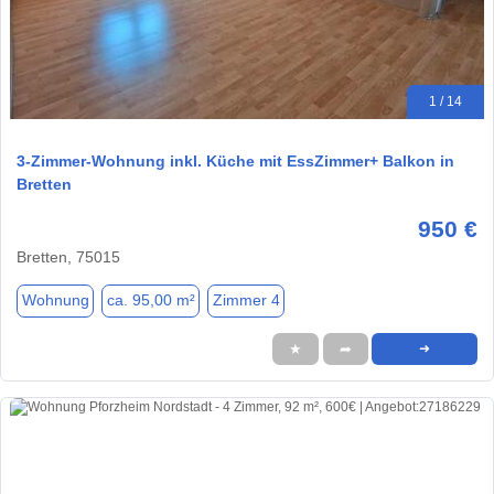
1 / 14
3-Zimmer-Wohnung inkl. Küche mit EssZimmer+ Balkon in
Bretten
950 €
Bretten, 75015
Wohnung
ca. 95,00 m²
Zimmer 4
★
➦
➜