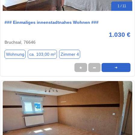
1 / 11
### Einmaliges innenstadtnahes Wohnen ###
1.030 €
Bruchsal, 76646
Wohnung
ca. 103,00 m²
Zimmer 4
★
➦
➜