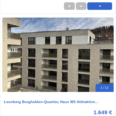
★
➦
➜
1 / 12
Leonberg Burghalden-Quartier, Haus W3 Atttraktive…
1.649 €