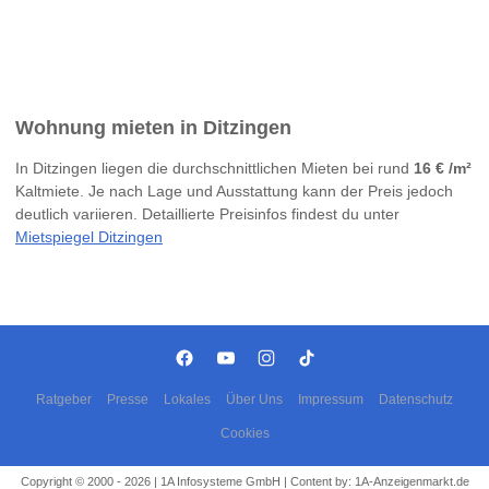
Wohnung mieten in Ditzingen
In Ditzingen liegen die durchschnittlichen Mieten bei rund
16 € /m²
Kaltmiete. Je nach Lage und Ausstattung kann der Preis jedoch
deutlich variieren. Detaillierte Preisinfos findest du unter
Mietspiegel Ditzingen
Ratgeber
Presse
Lokales
Über Uns
Impressum
Datenschutz
Cookies
Copyright © 2000 - 2026 | 1A Infosysteme GmbH | Content by: 1A-Anzeigenmarkt.de