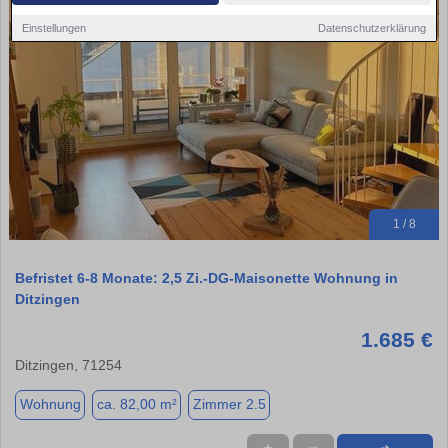
Einstellungen
Datenschutzerklärung
1 / 8
Befristet 6-8 Monate: 2,5 Zi.-DG-Maisonette Wohnung in
Ditzingen
1.685 €
Ditzingen, 71254
Wohnung
ca. 82,00 m²
Zimmer 2.5