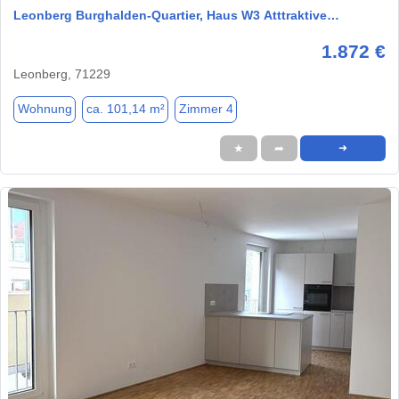
Leonberg Burghalden-Quartier, Haus W3 Atttraktive…
1.872 €
Leonberg, 71229
Wohnung
ca. 101,14 m²
Zimmer 4
★
➦
➜