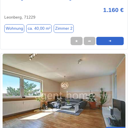
1.160 €
Leonberg, 71229
Wohnung
ca. 40,00 m²
Zimmer 2
★
➦
➜