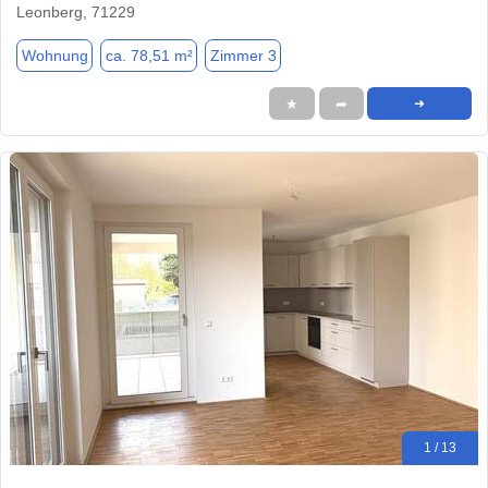
Leonberg, 71229
Wohnung
ca. 78,51 m²
Zimmer 3
★
➦
➜
1 / 13