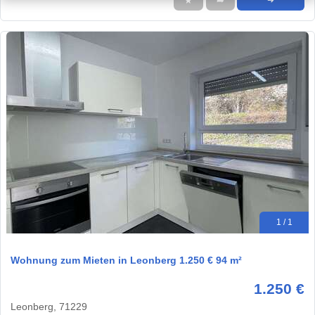
★
➦
➜
1 / 1
Wohnung zum Mieten in Leonberg 1.250 € 94 m²
1.250 €
Leonberg, 71229