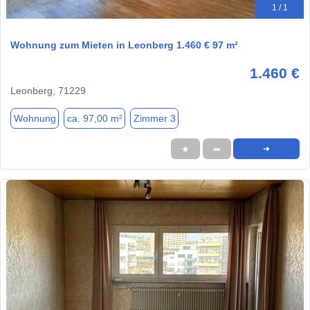
1 / 1
Wohnung zum Mieten in Leonberg 1.460 € 97 m²
1.460 €
Leonberg, 71229
Wohnung
ca. 97,00 m²
Zimmer 3
★
➦
➜