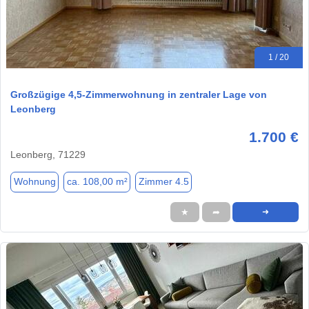
1 / 20
Großzügige 4,5-Zimmerwohnung in zentraler Lage von
Leonberg
1.700 €
Leonberg, 71229
Wohnung
ca. 108,00 m²
Zimmer 4.5
★
➦
➜