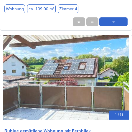
Wohnung
ca. 109,00 m²
Zimmer 4
★
➦
➜
1 / 11
Ruhige gemütliche Wohnung mit Fernblick