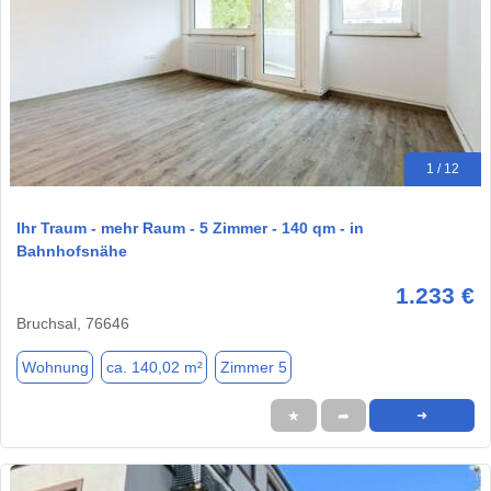
1 / 12
Ihr Traum - mehr Raum - 5 Zimmer - 140 qm - in
Bahnhofsnähe
1.233 €
Bruchsal, 76646
Wohnung
ca. 140,02 m²
Zimmer 5
★
➦
➜