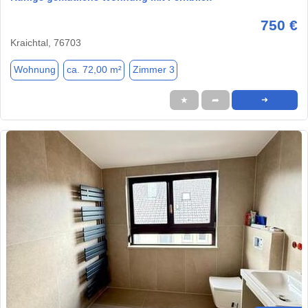
750 €
Kraichtal, 76703
Wohnung
ca. 72,00 m²
Zimmer 3
★
➦
➜