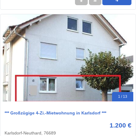
★
➦
➜
1 / 13
*** Großzügige 4-Zi.-Mietwohnung in Karlsdorf ***
1.200 €
Karlsdorf-Neuthard, 76689