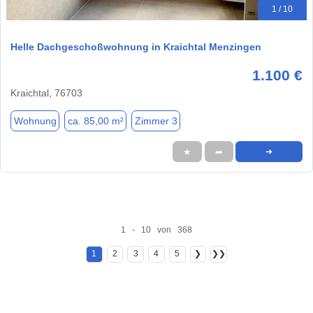
1 / 10
Helle Dachgeschoßwohnung in Kraichtal Menzingen
1.100 €
Kraichtal, 76703
Wohnung
ca. 85,00 m²
Zimmer 3
★
➦
➜
1 - 10 von 368
1
2
3
4
5
❯
❯❯