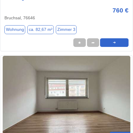
760 €
Bruchsal, 76646
Wohnung
ca. 82,67 m²
Zimmer 3
★
➦
➜