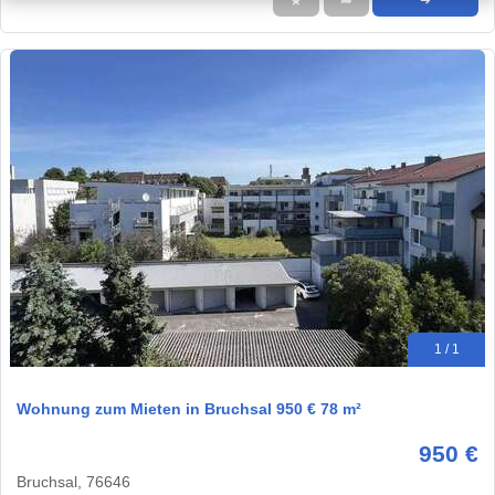
★
➦
➜
1 / 1
Wohnung zum Mieten in Bruchsal 950 € 78 m²
950 €
Bruchsal, 76646