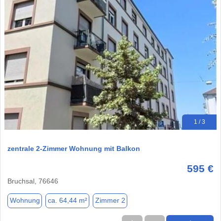
1 / 3
zentrale 2-Zimmer Wohnung mit Balkon
595 €
Bruchsal, 76646
Wohnung
ca. 64,44 m²
Zimmer 2