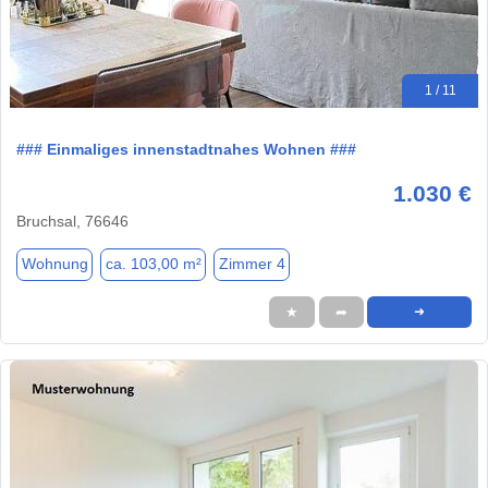
1 / 11
### Einmaliges innenstadtnahes Wohnen ###
1.030 €
Bruchsal, 76646
Wohnung
ca. 103,00 m²
Zimmer 4
★
➦
➜