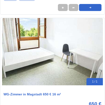
★
➦
➜
1 / 1
WG-Zimmer in Magstadt 650 € 16 m²
650 €