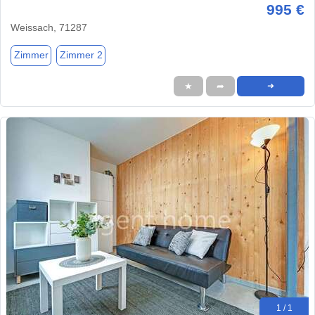
995 €
Weissach, 71287
Zimmer
Zimmer 2
★
➦
➜
1 / 1