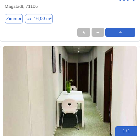
Magstadt, 71106
Zimmer
ca. 16,00 m²
★
➦
➜
1 / 1