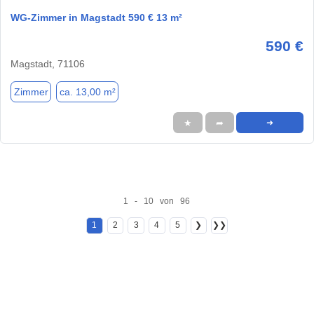
WG-Zimmer in Magstadt 590 € 13 m²
590 €
Magstadt, 71106
Zimmer
ca. 13,00 m²
★
➦
➜
1 - 10 von 96
1
2
3
4
5
❯
❯❯