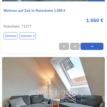
Wohnen auf Zeit in Rutesheim 1.550 €
1.550 €
Rutesheim, 71277
Zimmer
Zimmer 2
★
➦
➜