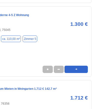
derne 4-5 Z Wohnung
1.300 €
l, 75045
ca. 110,00 m²
Zimmer 5
★
➦
➜
m Mieten in Weingarten 1.712 € 142.7 m²
1.712 €
, 76356