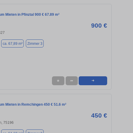
 Mieten in Pfinztal 900 € 67.89 m²
900 €
327
ca. 67,89 m²
Zimmer 3
★
➦
➜
m Mieten in Remchingen 450 € 51.6 m²
450 €
n, 75196