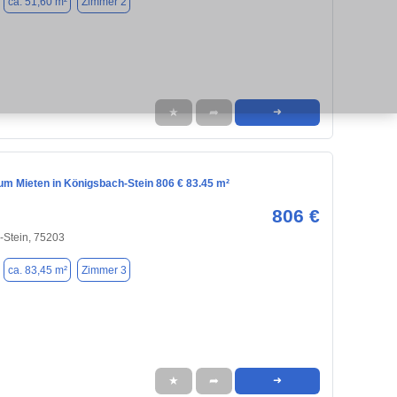
ca. 51,60 m²
Zimmer 2
★
➦
➜
m Mieten in Königsbach-Stein 806 € 83.45 m²
806 €
-Stein, 75203
ca. 83,45 m²
Zimmer 3
★
➦
➜