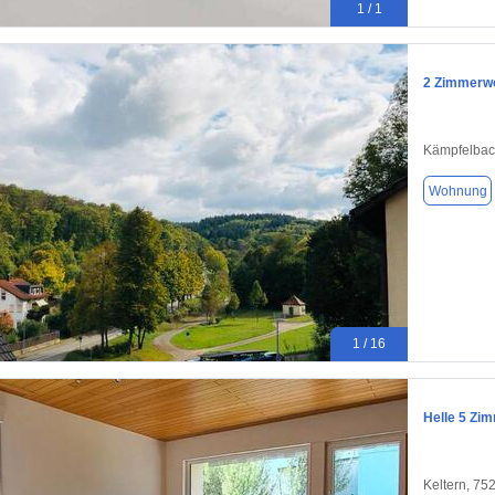
1 / 1
2 Zimmerw
Kämpfelbac
Wohnung
1 / 16
Helle 5 Zi
Keltern, 75