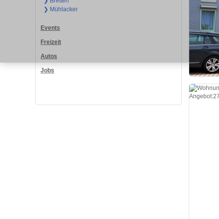
❯ Bretten
❯ Mühlacker
Events
Freizeit
Autos
Jobs