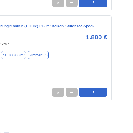
★
➦
➜
hnung möbliert (100 m²)+ 12 m² Balkon, Stutensee-Spöck
1.800 €
 76297
ca. 100,00 m²
Zimmer 3.5
★
➦
➜