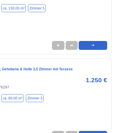
ca. 130,00 m²
Zimmer 5
★
➦
➜
, Gehobene & Helle 3,5 Zimmer mit Terasse
1.250 €
 76297
ca. 80,00 m²
Zimmer 3