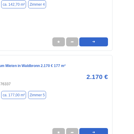
ca. 142,70 m²
Zimmer 4
★
➦
➜
m Mieten in Waldbronn 2.170 € 177 m²
2.170 €
 76337
ca. 177,00 m²
Zimmer 5
★
➦
➜