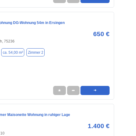
ohnung DG-Wohnung 54m in Ersingen
650 €
h, 75236
ca. 54,00 m²
Zimmer 2
★
➦
➜
mmer Maisonette Wohnung in ruhiger Lage
1.400 €
210