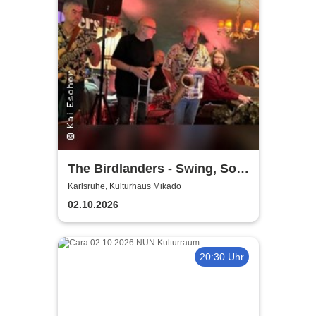
The Birdlanders - Swing, Soul
& Jazz-Klassiker
Karlsruhe, Kulturhaus Mikado
02.10.2026
20:30 Uhr