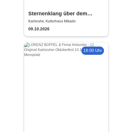
Sternenklang über dem
Atlantik - Oliver Jaeger,
Karlsruhe, Kulturhaus Mikado
Gitarre und Symphonetta
09.10.2026
18:00 Uhr