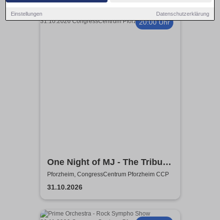
Einstellungen
Datenschutzerklärung
20:00 Uhr
One Night of MJ - The Tribute
to The King of Pop!
Pforzheim, CongressCentrum Pforzheim CCP
31.10.2026