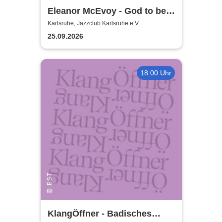
Eleanor McEvoy - God to be
here 2026
Karlsruhe, Jazzclub Karlsruhe e.V.
25.09.2026
18:00 Uhr
KlangÖffner - Badisches