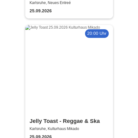
Staatstheater Karlsruhe
Karlsruhe, Neues Entreé
25.09.2026
20:00 Uhr
Jelly Toast - Reggae & Ska
Karlsruhe, Kulturhaus Mikado
25.09.2026