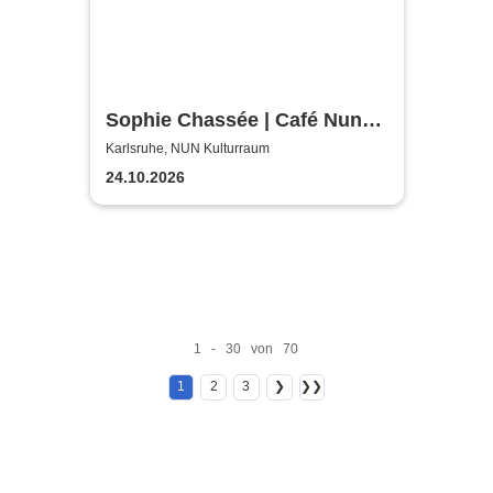
Sophie Chassée | Café Nun
Karlsruhe
Karlsruhe, NUN Kulturraum
24.10.2026
1 - 30 von 70
1
2
3
❯
❯❯