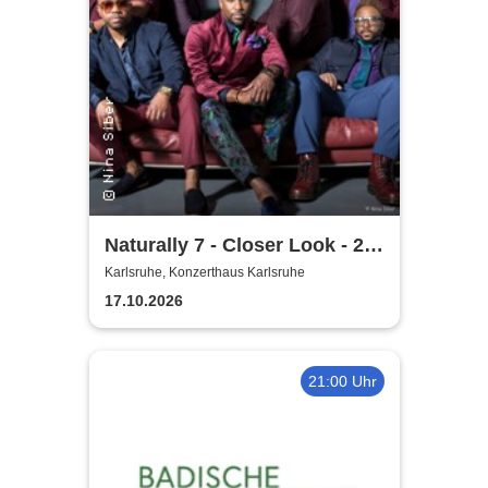
Naturally 7 - Closer Look - 25
Years of Naturally 7
Karlsruhe, Konzerthaus Karlsruhe
17.10.2026
21:00 Uhr