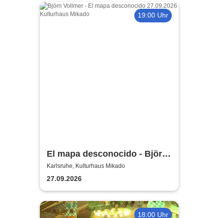
19:00 Uhr
El mapa desconocido - Björn
Vollmer, Gitarre
Karlsruhe, Kulturhaus Mikado
27.09.2026
18:00 Uhr