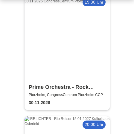
19:30 Uhr
Prime Orchestra - Rock
Sympho Show
Pforzheim, CongressCentrum Pforzheim CCP
30.11.2026
20:00 Uhr