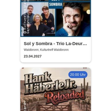
Sol y Sombra - Trio La-Deur
und Gunnar Schmidt
Waldbronn, Kulturtreff Waldbronn
23.04.2027
20:00 Uhr