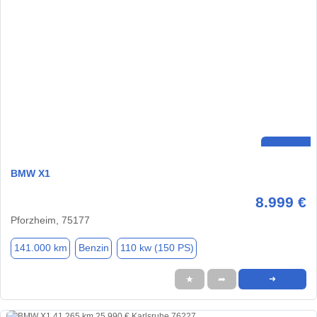
BMW X1
8.999 €
Pforzheim, 75177
141.000 km
Benzin
110 kw (150 PS)
★
➦
➜