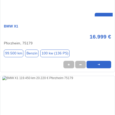
BMW X1
16.999 €
Pforzheim, 75179
99.500 km
Benzin
100 kw (136 PS)
★
➦
➜