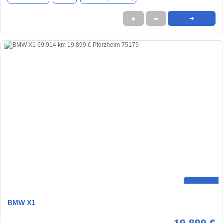
★
➦
➜
BMW X1
19.899 €