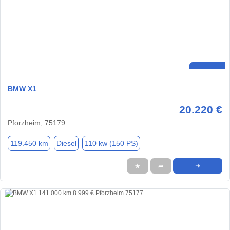
BMW X1
20.220 €
Pforzheim, 75179
119.450 km
Diesel
110 kw (150 PS)
★
➦
➜