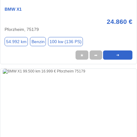
BMW X1
24.860 €
Pforzheim, 75179
54.992 km
Benzin
100 kw (136 PS)
★
➦
➜