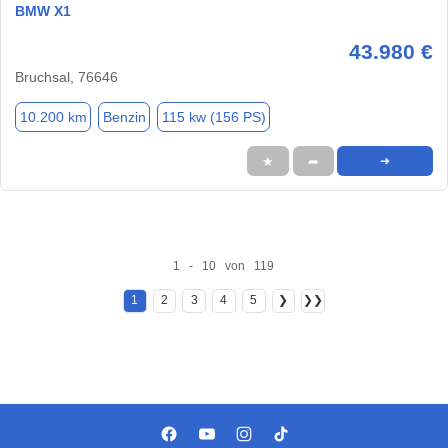
BMW X1
43.980 €
Bruchsal, 76646
10.200 km
Benzin
115 kw (156 PS)
★
➦
➜
1 - 10 von 119
1
2
3
4
5
❯
❯❯