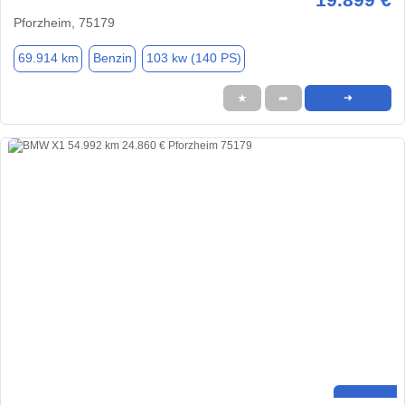
Pforzheim, 75179
69.914 km
Benzin
103 kw (140 PS)
★
➦
➜