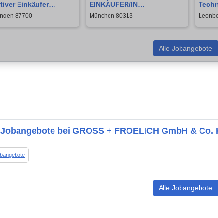
tiver Einkäufer
EINKÄUFER/IN
Techn
d) Maschinenbau
MATERIALDISPONENT/IN
(m/w/
ngen 87700
München 80313
Leonbe
ialdisposition &
bei EcoCool GmbH in
y Chain |
Bremerhaven
tvermittlung
Alle Jobangebote
 Jobangebote bei GROSS + FROELICH GmbH & Co.
obangebote
Alle Jobangebote