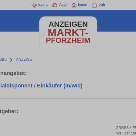
Event
Auto
Immo
Job
ANZEIGEN
MARKT-
PFORZHEIM
OBS
❯
ANZEIGE
enangebot:
ialdisponent / Einkäufer (m/w/d)
tgeber:
GROSS + F
Weil der St