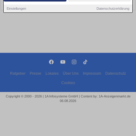
bald wieder vorbei!
Einstellungen
Datenschutzerklärung
Ratgeber
Presse
Lokales
Über Uns
Impressum
Datenschutz
Cookies
Copyright © 2000 - 2026 | 1A Infosysteme GmbH | Content by: 1A-Anzeigenmarkt.de
06.08.2026