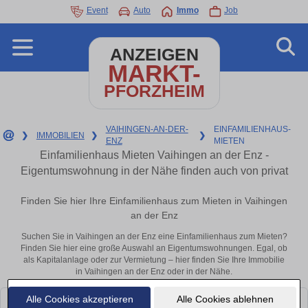
Event
Auto
Immo
Job
ANZEIGEN
MARKT-
PFORZHEIM
VAIHINGEN-AN-DER-
EINFAMILIENHAUS-
❯
IMMOBILIEN
❯
❯
ENZ
MIETEN
Einfamilienhaus Mieten Vaihingen an der Enz -
Eigentumswohnung in der Nähe finden auch von privat
Finden Sie hier Ihre Einfamilienhaus zum Mieten in Vaihingen
an der Enz
Suchen Sie in Vaihingen an der Enz eine Einfamilienhaus zum Mieten?
Finden Sie hier eine große Auswahl an Eigentumswohnungen. Egal, ob
als Kapitalanlage oder zur Vermietung – hier finden Sie Ihre Immobilie
in Vaihingen an der Enz oder in der Nähe.
Alle Cookies akzeptieren
Alle Cookies ablehnen
Leider konnten wir derzeit keine passenden Objekte finden. Schauen Sie