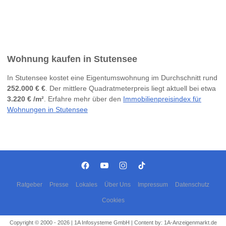
Wohnung kaufen in Stutensee
In Stutensee kostet eine Eigentumswohnung im Durchschnitt rund
252.000 € €
. Der mittlere Quadratmeterpreis liegt aktuell bei etwa
3.220 € /m²
. Erfahre mehr über den
Immobilienpreisindex für
Wohnungen in Stutensee
Ratgeber
Presse
Lokales
Über Uns
Impressum
Datenschutz
Cookies
Copyright © 2000 - 2026 | 1A Infosysteme GmbH | Content by: 1A-Anzeigenmarkt.de