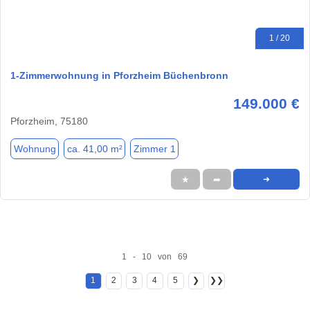
1 / 20
1-Zimmerwohnung in Pforzheim Büchenbronn
149.000 €
Pforzheim, 75180
Wohnung
ca. 41,00 m²
Zimmer 1
★
➦
➜
1 - 10 von 69
1
2
3
4
5
❯
❯❯