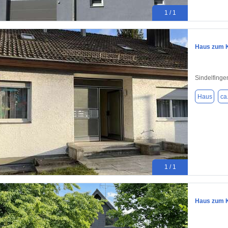
1 / 1
Haus zum K
Sindelfinge
Haus
ca
1 / 1
Haus zum K