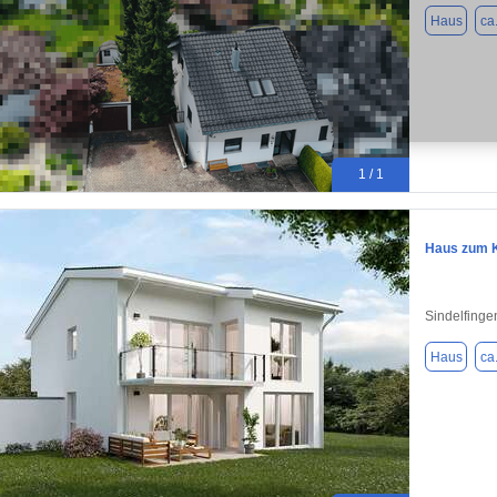
Haus
ca
1 / 1
Haus zum K
Sindelfinge
Haus
ca