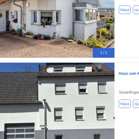
Haus
ca
1 / 1
Haus zum K
Sindelfinge
Haus
ca