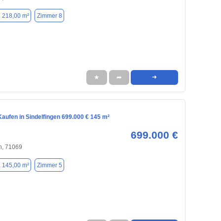
. 218,00 m²
Zimmer 8
★
➦
➜
aufen in Sindelfingen 699.000 € 145 m²
699.000 €
n, 71069
. 145,00 m²
Zimmer 5