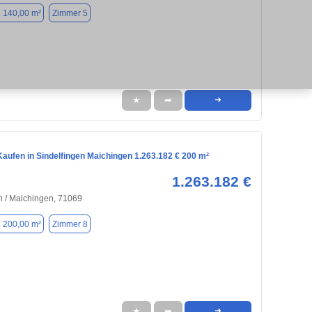
. 140,00 m²
Zimmer 5
★
➦
➜
aufen in Sindelfingen Maichingen 1.263.182 € 200 m²
1.263.182 €
n / Maichingen, 71069
. 200,00 m²
Zimmer 8
★
➦
➜